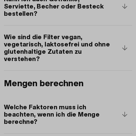
Serviette, Becher oder Besteck
Haushalts-Abfall entsorgen/recyclen.
bestellen?
Nein, leider nicht.
Migros Online
("Online
bestellen" anwählen) liefert Ihnen jedoch alles,
Wie sind die Filter vegan,
vegetarisch, laktosefrei und ohne
was noch fehlt von Dekoration bis Getränke
glutenhaltige Zutaten zu
(inkl. alkoholhaltige Getränke wie Bier oder
verstehen?
Wein).
Vegan:
keine tierischen Zutaten
Mengen berechnen
Vegetarisch:
kein Fleisch oder Fisch
Laktosefrei:
keine Zutaten mit Laktose
Ohne glutenhaltige Zutaten:
keine
Welche Faktoren muss ich
Zutaten mit Gluten; da glutenhaltige
beachten, wenn ich die Menge
Speisen im gleichen Raum zubereitet
berechne?
werden, können Kreuzkontaminationen
jedoch nicht ausgeschlossen werden