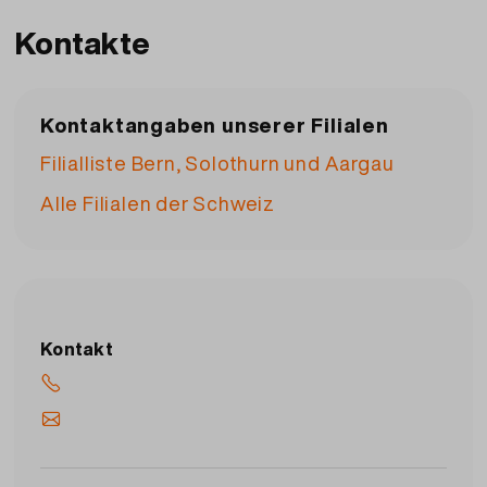
Rückmeldungen und Reklamationen nimmt
Kontakte
unsere
Migros-Infoline
gerne entgegen.
Kontaktangaben unserer Filialen
Filialliste Bern, Solothurn und Aargau
Alle Filialen der Schweiz
Kontakt