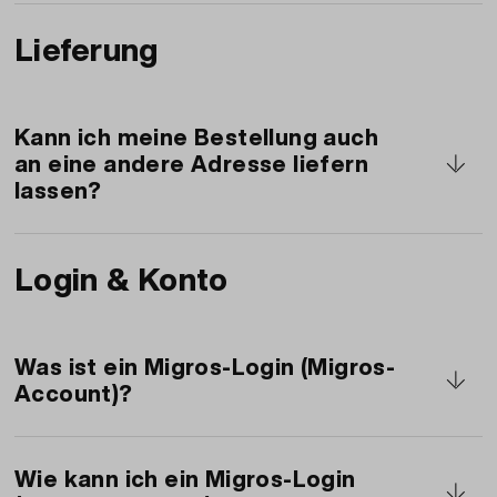
Die Bestellung wird transportfähig verpackt,
Lieferung
z.B. in Schachteln. Die Kosten für die Platten
und Schachteln sind im Preis inbegriffen.
Kann ich meine Bestellung auch
an eine andere Adresse liefern
lassen?
Wir liefern sowohl an Privatadressen wie auch
Login & Konto
an Firmenadressen. Auf der Produktübersicht
können Sie
prüfen, ob wir an Ihre Postleihzahl
liefern
.
Was ist ein Migros-Login (Migros-
Account)?
Ein Migros-Account ist Ihr Schlüssel zur Online-
Welt der Migros. Mit einem einzigen Login
Wie kann ich ein Migros-Login