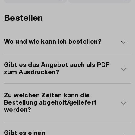
Bestellen
Wo und wie kann ich bestellen?
Sie können online oder vor Ort in einem Migros
Restaurant oder Migros Take Away bestellen.
Gibt es das Angebot auch als PDF
zum Ausdrucken?
Ja, Sie können
unser Angebot als PDF
herunterladen
Zu welchen Zeiten kann die
.
Bestellung abgeholt/geliefert
werden?
Sie können Ihre Bestellung während der
Öffnungszeiten
Gibt es einen
Ihres ausgewählten Migros