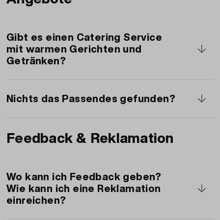
Anweisungen.
Alternativ können Sie mit Ihrem privates
Migros-Login bestellen und die Rechnungs- und
Lieferadresse im Bestellprozess anpassen oder
Gibt es einen Catering Service
ergänzen.
mit warmen Gerichten und
Getränken?
Die
Catering Services der Migros
sind auf
grössere Anlässe ab 50 Personen spezialisiert
Nichts das Passendes gefunden?
und helfen Ihnen gerne weiter.
Unsere Migros-
Restaurants
beraten Sie gerne
Feedback & Reklamation
telefonisch oder vor Ort
zu unserem
zusätzlichen Sortiment, z.B. Salate, aus
unserem Sortiment.
Wo kann ich Feedback geben?
Wie kann ich eine Reklamation
einreichen?