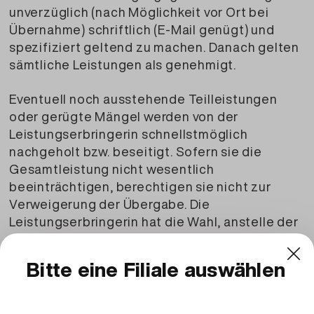
unverzüglich (nach Möglichkeit vor Ort bei
Übernahme) schriftlich (E-Mail genügt) und
spezifiziert geltend zu machen. Danach gelten
sämtliche Leistungen als genehmigt.
Eventuell noch ausstehende Teilleistungen
oder gerügte Mängel werden von der
Leistungserbringerin schnellstmöglich
nachgeholt bzw. beseitigt. Sofern sie die
Gesamtleistung nicht wesentlich
beeinträchtigen, berechtigen sie nicht zur
Verweigerung der Übergabe. Die
Leistungserbringerin hat die Wahl, anstelle der
Nachlieferung oder Nachbesserung, dem
Kunden ein dem Minderwert entsprechenden
Betrag zurückzuerstatten (Minderung). Schlägt
der Nachbesserungsversuch fehl, so kann der
Kunde dann, wenn nur ein unerheblicher