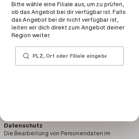
Mangel vorliegt, eine Preisminderung
vornehmen oder nach seiner Wahl vom Vertrag
zurücktreten.
Die Gewährleistung erstreckt sich nicht auf
solche Mängel, die beim Kunden durch
natürliche Abnutzung, Feuchtigkeit, starke
Erwärmung oder unsachgemässe Behandlung
oder unsachgemässe Lagerung entstehen. In
gleicher Weise erstreckt sich die
Gewährleistung nicht auf zumutbare
Abweichungen in Form, Massen, Aussehen,
Konsistenz, Geschmack und sonstige
Beschaffenheit der Ware, insbesondere der
Lebensmittel.
Datenschutz
Die Bearbeitung von Personendaten im