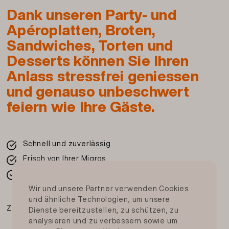
(EU), Alkoholessig, Wasser, jodiertes Kochsalz,
Dank unseren Party- und
Zucker, Säuerungsmittel: Citronensäure,
Apéroplatten, Broten,
Antioxidationsmittel: Kaliummetabi
sulfit
.) ,
Sandwiches, Torten und
Batavia Salat
Desserts können Sie Ihren
Anlass stressfrei geniessen
Herkunft Fleisch: Schweiz
und genauso unbeschwert
Artikel Nr.: 148001940071
feiern wie Ihre Gäste.
Beschreibung und Zutaten drucken
Schnell und zuverlässig
Frisch von Ihrer Migros
In der ganzen Schweiz
Wir und unsere Partner verwenden Cookies
und ähnliche Technologien, um unsere
Zahlungsmittel
Dienste bereitzustellen, zu schützen, zu
analysieren und zu verbessern sowie um