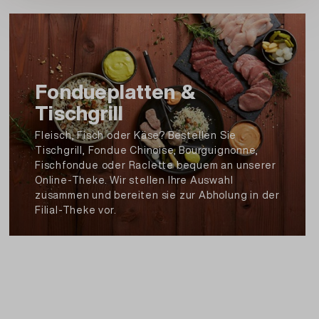
hergestellt) , Schweizer Hartkäse, vollfett, mit
Rohmilch hergestellt (Schweizer Hartkäse,
vollfett, mit Roh
milch
hergestellt) , Tête de
Moine. Schweizer Hart
käse
, vollfett, mit
Rohmilch hergestellt, Sbrinz. Schweizer
Fondueplatten &
Extrahart
käse
, vollfett, mit Rohmilch
Tischgrill
hergestellt, Aprikosen, getrocknet und
entsteint (Aprikosen, Antioxidationsmittel:
Fleisch, Fisch oder Käse? Bestellen Sie
Tischgrill, Fondue Chinoise, Bourguignonne,
SCHWEFEDIOXID.) , Walnusskerne
Fischfondue oder Raclette bequem an unserer
(WALNUSSKERNE)
Online-Theke. Wir stellen Ihre Auswahl
zusammen und bereiten sie zur Abholung in der
Filial-Theke vor.
Artikel Nr.: 148000860071
Beschreibung und Zutaten drucken