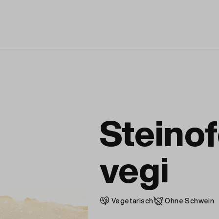
Steino
vegi
Vegetarisch
Ohne Schwein