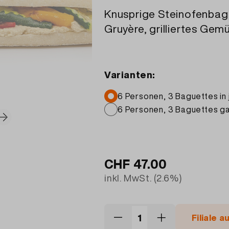
Knusprige Steinofenbagu
Gruyère, grilliertes Ge
Varianten:
6 Personen, 3 Baguettes in 
6 Personen, 3 Baguettes g
CHF
47.00
inkl. MwSt. (2.6%)
Filiale 