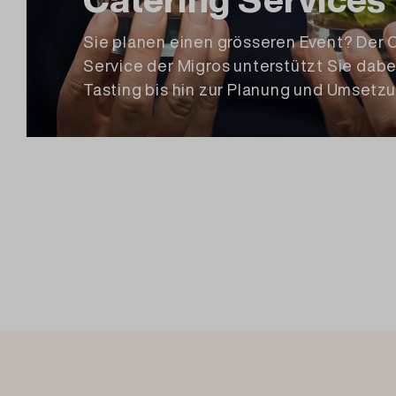
Sie planen einen grösseren Event? Der 
Service der Migros unterstützt Sie dabe
Tasting bis hin zur Planung und Umsetzu