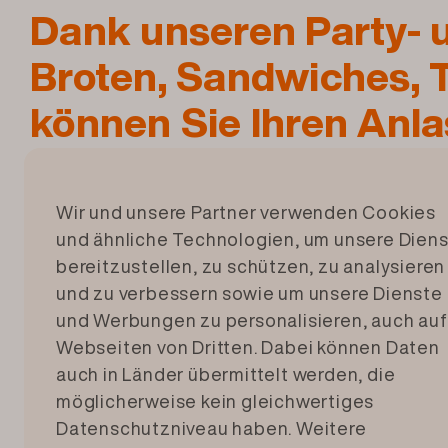
Dank unseren Party- 
Broten, Sandwiches, 
können Sie Ihren Anla
geniessen und genaus
wie Ihre Gäste.
Wir und unsere Partner verwenden Cookies
und ähnliche Technologien, um unsere Dien
bereitzustellen, zu schützen, zu analysieren
und zu verbessern sowie um unsere Dienste
und Werbungen zu personalisieren, auch auf
Webseiten von Dritten. Dabei können Daten
auch in Länder übermittelt werden, die
möglicherweise kein gleichwertiges
Datenschutzniveau haben. Weitere