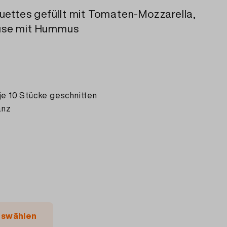
ettes gefüllt mit Tomaten-Mozzarella,
müse mit Hummus
je 10 Stücke geschnitten
anz
auswählen