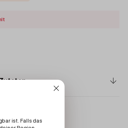
hlt
Zutaten