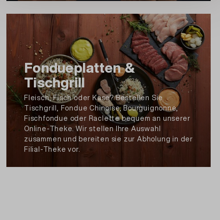
E 341 und E 500, Glucose,
Weizenprotein
,
Wachsmaisstärke,
Gerstenmalzmehl
,
Stabilisator: E 415, Palmöl, Verdickungsmittel: E
407, Trennmittel: E 470a und E 341, Aromen.
Kann enthalten: Nüsse, Sesam.
Fondueplatten &
Artikel Nr.: 145203620071
Tischgrill
Fleisch, Fisch oder Käse? Bestellen Sie
Tischgrill, Fondue Chinoise, Bourguignonne,
Beschreibung und Zutaten drucken
Fischfondue oder Raclette bequem an unserer
Online-Theke. Wir stellen Ihre Auswahl
zusammen und bereiten sie zur Abholung in der
Filial-Theke vor.